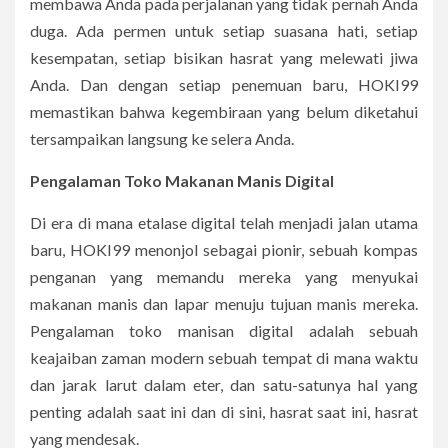
membawa Anda pada perjalanan yang tidak pernah Anda
duga. Ada permen untuk setiap suasana hati, setiap
kesempatan, setiap bisikan hasrat yang melewati jiwa
Anda. Dan dengan setiap penemuan baru, HOKI99
memastikan bahwa kegembiraan yang belum diketahui
tersampaikan langsung ke selera Anda.
Pengalaman Toko Makanan Manis Digital
Di era di mana etalase digital telah menjadi jalan utama
baru, HOKI99 menonjol sebagai pionir, sebuah kompas
penganan yang memandu mereka yang menyukai
makanan manis dan lapar menuju tujuan manis mereka.
Pengalaman toko manisan digital adalah sebuah
keajaiban zaman modern sebuah tempat di mana waktu
dan jarak larut dalam eter, dan satu-satunya hal yang
penting adalah saat ini dan di sini, hasrat saat ini, hasrat
yang mendesak.