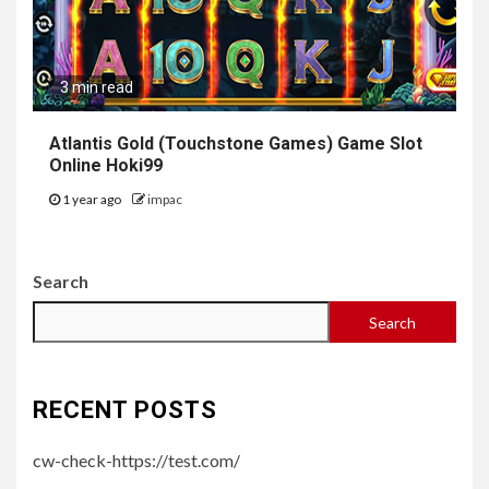
3 min read
Atlantis Gold (Touchstone Games) Game Slot
Online Hoki99
1 year ago
impac
Search
Search
RECENT POSTS
cw-check-https://test.com/