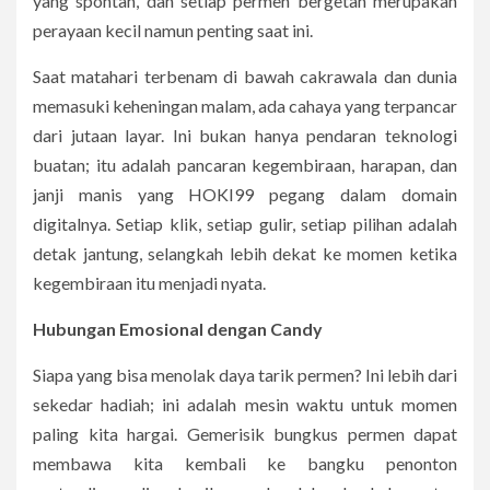
yang spontan, dan setiap permen bergetah merupakan
perayaan kecil namun penting saat ini.
Saat matahari terbenam di bawah cakrawala dan dunia
memasuki keheningan malam, ada cahaya yang terpancar
dari jutaan layar. Ini bukan hanya pendaran teknologi
buatan; itu adalah pancaran kegembiraan, harapan, dan
janji manis yang HOKI99 pegang dalam domain
digitalnya. Setiap klik, setiap gulir, setiap pilihan adalah
detak jantung, selangkah lebih dekat ke momen ketika
kegembiraan itu menjadi nyata.
Hubungan Emosional dengan Candy
Siapa yang bisa menolak daya tarik permen? Ini lebih dari
sekedar hadiah; ini adalah mesin waktu untuk momen
paling kita hargai. Gemerisik bungkus permen dapat
membawa kita kembali ke bangku penonton