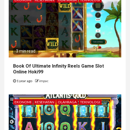
3 min read
Book Of Ultimate Infinity Reels Game Slot
Online Hoki99
1 year ago
impac
EKONOMI
KESEHATAN
OLAHRAGA
TEKNOLOGI