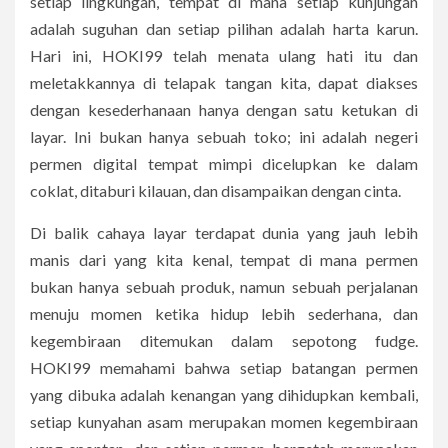
setiap lingkungan, tempat di mana setiap kunjungan
adalah suguhan dan setiap pilihan adalah harta karun.
Hari ini, HOKI99 telah menata ulang hati itu dan
meletakkannya di telapak tangan kita, dapat diakses
dengan kesederhanaan hanya dengan satu ketukan di
layar. Ini bukan hanya sebuah toko; ini adalah negeri
permen digital tempat mimpi dicelupkan ke dalam
coklat, ditaburi kilauan, dan disampaikan dengan cinta.
Di balik cahaya layar terdapat dunia yang jauh lebih
manis dari yang kita kenal, tempat di mana permen
bukan hanya sebuah produk, namun sebuah perjalanan
menuju momen ketika hidup lebih sederhana, dan
kegembiraan ditemukan dalam sepotong fudge.
HOKI99 memahami bahwa setiap batangan permen
yang dibuka adalah kenangan yang dihidupkan kembali,
setiap kunyahan asam merupakan momen kegembiraan