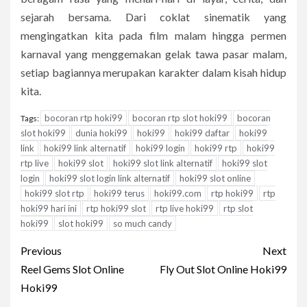
sejarah bersama. Dari coklat sinematik yang
mengingatkan kita pada film malam hingga permen
karnaval yang menggemakan gelak tawa pasar malam,
setiap bagiannya merupakan karakter dalam kisah hidup
kita.
bocoran rtp hoki99
bocoran rtp slot hoki99
bocoran
Tags:
slot hoki99
dunia hoki99
hoki99
hoki99 daftar
hoki99
link
hoki99 link alternatif
hoki99 login
hoki99 rtp
hoki99
rtp live
hoki99 slot
hoki99 slot link alternatif
hoki99 slot
login
hoki99 slot login link alternatif
hoki99 slot online
hoki99 slot rtp
hoki99 terus
hoki99.com
rtp hoki99
rtp
hoki99 hari ini
rtp hoki99 slot
rtp live hoki99
rtp slot
hoki99
slot hoki99
so much candy
Continue
Previous
Next
Reading
Reel Gems Slot Online
Fly Out Slot Online Hoki99
Hoki99