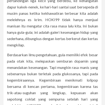
pertandingan liga kecil yang berdebu, ke kehangatan
dapur kakek-nenek, ke hari-hari santai saat bersepeda di
musim panas ketika kekhawatiran terbesar kita adalah
melelehnya es krim. HOKI99 tidak hanya menjual
manisan itu mengatur cita rasa masa lalu kita. Ini bukan
hanya gula-gula; ini adalah galeri kesenangan hidup yang
sederhana, dibungkus dengan kertas berkerut dan kertas
mengkilap.
Berdasarkan ilmu pengetahuan, gula memiliki efek besar
pada otak kita, melepaskan semburan dopamin yang
menandakan kesenangan. Tapi mungkin rasa manis yang
sebenarnya bukan terletak pada glukosanya, tapi pada
kegembiraannya. Kegembiraan menikmati lolipop
bersama di kencan pertama, kegembiraan karena tas
trik-atau-suguhan yang lengkap, kepuasan akan
sepotong coklat yang sempurna setelah hari yang