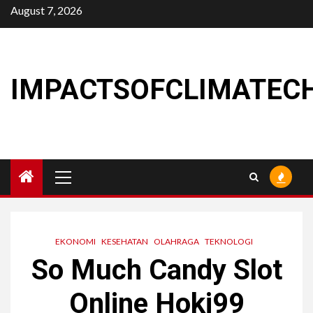
Skip
August 7, 2026
to
content
IMPACTSOFCLIMATEC
Primary
Menu
EKONOMI
KESEHATAN
OLAHRAGA
TEKNOLOGI
So Much Candy Slot
Online Hoki99