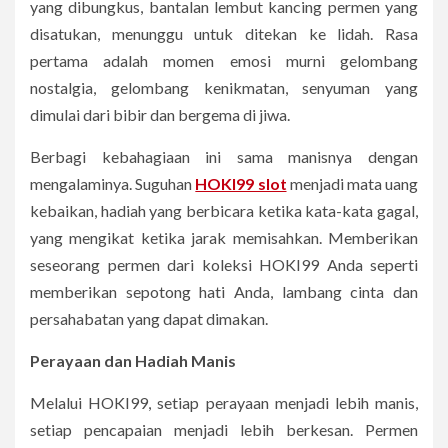
yang dibungkus, bantalan lembut kancing permen yang
disatukan, menunggu untuk ditekan ke lidah. Rasa
pertama adalah momen emosi murni gelombang
nostalgia, gelombang kenikmatan, senyuman yang
dimulai dari bibir dan bergema di jiwa.
Berbagi kebahagiaan ini sama manisnya dengan
mengalaminya. Suguhan
HOKI99 slot
menjadi mata uang
kebaikan, hadiah yang berbicara ketika kata-kata gagal,
yang mengikat ketika jarak memisahkan. Memberikan
seseorang permen dari koleksi HOKI99 Anda seperti
memberikan sepotong hati Anda, lambang cinta dan
persahabatan yang dapat dimakan.
Perayaan dan Hadiah Manis
Melalui HOKI99, setiap perayaan menjadi lebih manis,
setiap pencapaian menjadi lebih berkesan. Permen