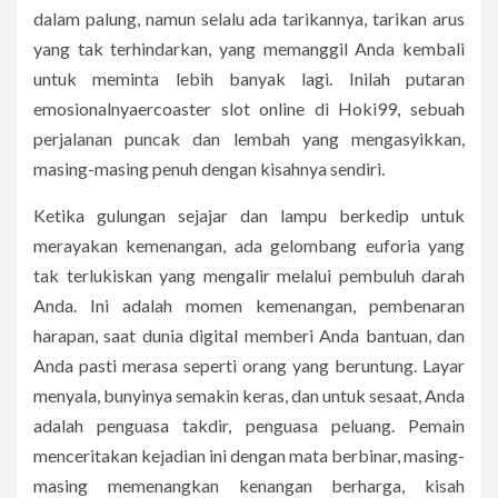
dalam palung, namun selalu ada tarikannya, tarikan arus
yang tak terhindarkan, yang memanggil Anda kembali
untuk meminta lebih banyak lagi. Inilah putaran
emosionalnyaercoaster slot online di Hoki99, sebuah
perjalanan puncak dan lembah yang mengasyikkan,
masing-masing penuh dengan kisahnya sendiri.
Ketika gulungan sejajar dan lampu berkedip untuk
merayakan kemenangan, ada gelombang euforia yang
tak terlukiskan yang mengalir melalui pembuluh darah
Anda. Ini adalah momen kemenangan, pembenaran
harapan, saat dunia digital memberi Anda bantuan, dan
Anda pasti merasa seperti orang yang beruntung. Layar
menyala, bunyinya semakin keras, dan untuk sesaat, Anda
adalah penguasa takdir, penguasa peluang. Pemain
menceritakan kejadian ini dengan mata berbinar, masing-
masing memenangkan kenangan berharga, kisah