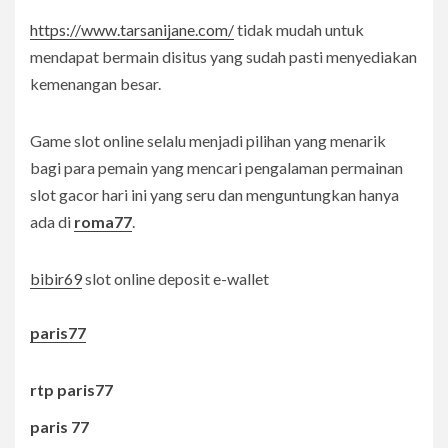
https://www.tarsanijane.com/
tidak mudah untuk
mendapat bermain disitus yang sudah pasti menyediakan
kemenangan besar.
Game slot online selalu menjadi pilihan yang menarik
bagi para pemain yang mencari pengalaman permainan
slot gacor hari ini yang seru dan menguntungkan hanya
ada di
roma77
.
bibir69
slot online deposit e-wallet
paris77
rtp paris77
paris 77