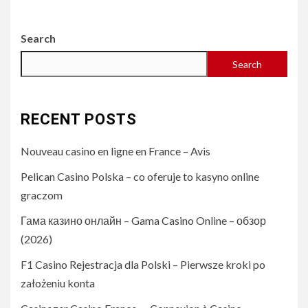
Search
Search
RECENT POSTS
Nouveau casino en ligne en France – Avis
Pelican Casino Polska – co oferuje to kasyno online
graczom
Гама казино онлайн – Gama Casino Online – обзор
(2026)
F1 Casino Rejestracja dla Polski – Pierwsze kroki po
założeniu konta