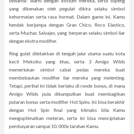
sewarna- warni dengan kostum mereka, serta topeng
yang dikenakan oleh pegulat dikira selaku simbol
kehormatan serta rasa hormat. Dalam game ini, Kamu
hendak berjumpa dengan Gran Chico, Roco Elastico,
serta Muchas Salvajes, yang berperan selaku simbol liar
dengan ekstra modifier.
Ring gulat diletakkan di tengah jalur utama suatu kota
kecil Meksiko yang khas, serta 3 Amigo Wilds
memerlukan simbol cabai pedas mereka buat
membebaskan modifier liar mereka yang melenting.
Tetapi, perihal ini tidak berlaku di ronde bonus, di mana
Amigo Wilds pula dikumpulkan buat membagikan
putaran bonus serta modifier Hot Spins. Ini bisa berakhir
dengan Hot Spin final yang klimaks bila Kamu
mengoptimalkan meteran, serta ini bisa menciptakan
pembayaran sampai 10. 000x taruhan Kamu.