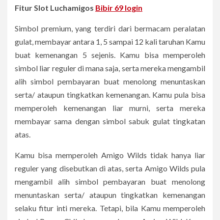
Fitur Slot Luchamigos
Bibir 69 login
Simbol premium, yang terdiri dari bermacam peralatan
gulat, membayar antara 1, 5 sampai 12 kali taruhan Kamu
buat kemenangan 5 sejenis. Kamu bisa memperoleh
simbol liar reguler di mana saja, serta mereka mengambil
alih simbol pembayaran buat menolong menuntaskan
serta/ ataupun tingkatkan kemenangan. Kamu pula bisa
memperoleh kemenangan liar murni, serta mereka
membayar sama dengan simbol sabuk gulat tingkatan
atas.
Kamu bisa memperoleh Amigo Wilds tidak hanya liar
reguler yang disebutkan di atas, serta Amigo Wilds pula
mengambil alih simbol pembayaran buat menolong
menuntaskan serta/ ataupun tingkatkan kemenangan
selaku fitur inti mereka. Tetapi, bila Kamu memperoleh