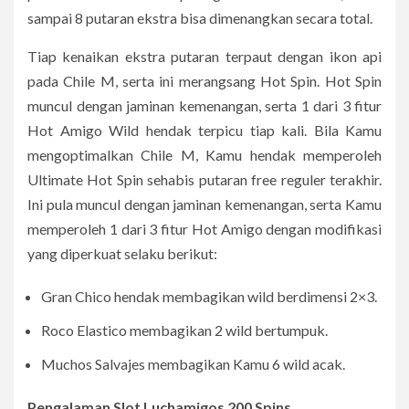
sampai 8 putaran ekstra bisa dimenangkan secara total.
Tiap kenaikan ekstra putaran terpaut dengan ikon api
pada Chile M, serta ini merangsang Hot Spin. Hot Spin
muncul dengan jaminan kemenangan, serta 1 dari 3 fitur
Hot Amigo Wild hendak terpicu tiap kali. Bila Kamu
mengoptimalkan Chile M, Kamu hendak memperoleh
Ultimate Hot Spin sehabis putaran free reguler terakhir.
Ini pula muncul dengan jaminan kemenangan, serta Kamu
memperoleh 1 dari 3 fitur Hot Amigo dengan modifikasi
yang diperkuat selaku berikut:
Gran Chico hendak membagikan wild berdimensi 2×3.
Roco Elastico membagikan 2 wild bertumpuk.
Muchos Salvajes membagikan Kamu 6 wild acak.
Pengalaman Slot Luchamigos 200 Spins