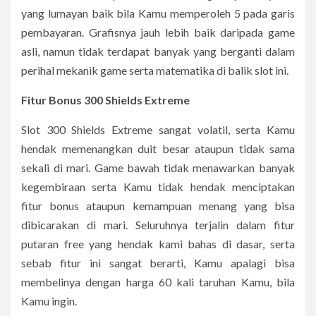
yang lumayan baik bila Kamu memperoleh 5 pada garis
pembayaran. Grafisnya jauh lebih baik daripada game
asli, namun tidak terdapat banyak yang berganti dalam
perihal mekanik game serta matematika di balik slot ini.
Fitur Bonus 300 Shields Extreme
Slot 300 Shields Extreme sangat volatil, serta Kamu
hendak memenangkan duit besar ataupun tidak sama
sekali di mari. Game bawah tidak menawarkan banyak
kegembiraan serta Kamu tidak hendak menciptakan
fitur bonus ataupun kemampuan menang yang bisa
dibicarakan di mari. Seluruhnya terjalin dalam fitur
putaran free yang hendak kami bahas di dasar, serta
sebab fitur ini sangat berarti, Kamu apalagi bisa
membelinya dengan harga 60 kali taruhan Kamu, bila
Kamu ingin.