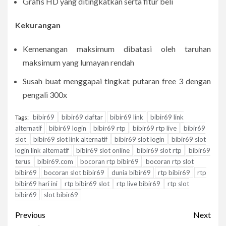
Grafis HD yang ditingkatkan serta fitur beli
Kekurangan
Kemenangan maksimum dibatasi oleh taruhan
maksimum yang lumayan rendah
Susah buat menggapai tingkat putaran free 3 dengan
pengali 300x
bibir69
bibir69 daftar
bibir69 link
bibir69 link
Tags:
alternatif
bibir69 login
bibir69 rtp
bibir69 rtp live
bibir69
slot
bibir69 slot link alternatif
bibir69 slot login
bibir69 slot
login link alternatif
bibir69 slot online
bibir69 slot rtp
bibir69
terus
bibir69.com
bocoran rtp bibir69
bocoran rtp slot
bibir69
bocoran slot bibir69
dunia bibir69
rtp bibir69
rtp
bibir69 hari ini
rtp bibir69 slot
rtp live bibir69
rtp slot
bibir69
slot bibir69
Continue
Previous
Next