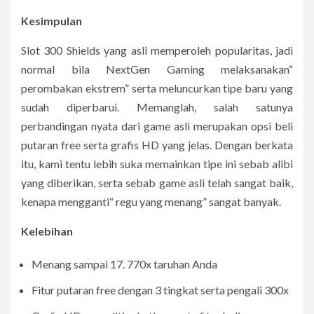
Kesimpulan
Slot 300 Shields yang asli memperoleh popularitas, jadi
normal bila NextGen Gaming melaksanakan“
perombakan ekstrem” serta meluncurkan tipe baru yang
sudah diperbarui. Memanglah, salah satunya
perbandingan nyata dari game asli merupakan opsi beli
putaran free serta grafis HD yang jelas. Dengan berkata
itu, kami tentu lebih suka memainkan tipe ini sebab alibi
yang diberikan, serta sebab game asli telah sangat baik,
kenapa mengganti“ regu yang menang” sangat banyak.
Kelebihan
Menang sampai 17. 770x taruhan Anda
Fitur putaran free dengan 3 tingkat serta pengali 300x