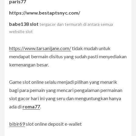
paris77
https://www.bestaptsnyc.com/
babe138 slot
tergacor dan termurah di antara semua
website slot
https://www.tarsanijane.com/
tidak mudah untuk
mendapat bermain disitus yang sudah pasti menyediakan
kemenangan besar.
Game slot online selalu menjadi pilihan yang menarik
bagi para pemain yang mencari pengalaman permainan
slot gacor hari ini yang seru dan menguntungkan hanya
ada di
roma77
.
bibir69
slot online deposit e-wallet