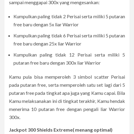
sampai menggapai 300x yang mengesankan:
Kumpulkan paling tidak 2 Perisai serta miliki 5 putaran
free baru dengan 5x liar Warrior
Kumpulkan paling tidak 6 Perisai serta miliki 5 putaran
free baru dengan 25x liar Warrior
Kumpulkan paling tidak 12 Perisai serta miliki 5
putaran free baru dengan 300x liar Warrior
Kamu pula bisa memperoleh 3 simbol scatter Perisai
pada putaran free, serta memperoleh satu set lagi dari 5
putaran free pada tingkat apa juga yang Kamu capai. Bila
Kamu melaksanakan ini di tingkat terakhir, Kamu hendak
menerima 10 putaran free dengan pengali liar Warrior
300x.
Jackpot 300 Shields Extreme( menang optimal)