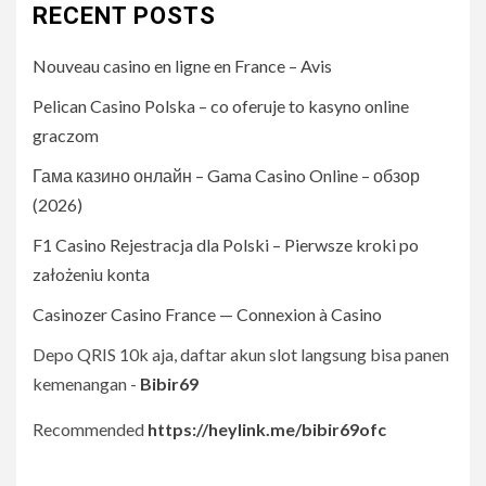
RECENT POSTS
Nouveau casino en ligne en France – Avis
Pelican Casino Polska – co oferuje to kasyno online
graczom
Гама казино онлайн – Gama Casino Online – обзор
(2026)
F1 Casino Rejestracja dla Polski – Pierwsze kroki po
założeniu konta
Casinozer Casino France — Connexion à Casino
Depo QRIS 10k aja, daftar akun slot langsung bisa panen
kemenangan -
Bibir69
Recommended
https://heylink.me/bibir69ofc