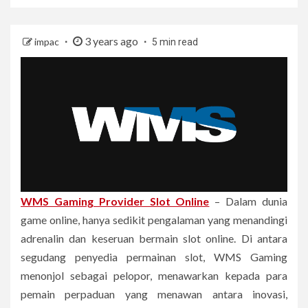
3 years ago
impac
5 min read
WMS Gaming Provider Slot Online
– Dalam dunia
game online, hanya sedikit pengalaman yang menandingi
adrenalin dan keseruan bermain slot online. Di antara
segudang penyedia permainan slot, WMS Gaming
menonjol sebagai pelopor, menawarkan kepada para
pemain perpaduan yang menawan antara inovasi,