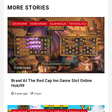
MORE STORIES
EKONOMI
KESEHATAN
OLAHRAGA
TEKNOLOGI
3 min read
Brawl At The Red Cap Inn Game Slot Online
Hoki99
1 year ago
impac
EKONOMI
KESEHATAN
OLAHRAGA
TEKNOLOGI