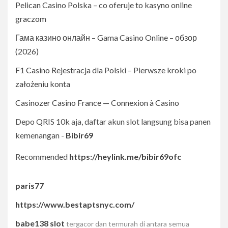
Pelican Casino Polska – co oferuje to kasyno online
graczom
Гама казино онлайн – Gama Casino Online – обзор
(2026)
F1 Casino Rejestracja dla Polski – Pierwsze kroki po
założeniu konta
Casinozer Casino France — Connexion à Casino
Depo QRIS 10k aja, daftar akun slot langsung bisa panen
kemenangan -
Bibir69
Recommended
https://heylink.me/bibir69ofc
paris77
https://www.bestaptsnyc.com/
babe138 slot
tergacor dan termurah di antara semua