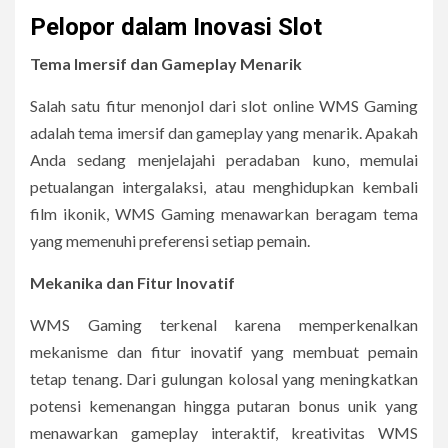
Pelopor dalam Inovasi Slot
Tema Imersif dan Gameplay Menarik
Salah satu fitur menonjol dari slot online WMS Gaming
adalah tema imersif dan gameplay yang menarik. Apakah
Anda sedang menjelajahi peradaban kuno, memulai
petualangan intergalaksi, atau menghidupkan kembali
film ikonik, WMS Gaming menawarkan beragam tema
yang memenuhi preferensi setiap pemain.
Mekanika dan Fitur Inovatif
WMS Gaming terkenal karena memperkenalkan
mekanisme dan fitur inovatif yang membuat pemain
tetap tenang. Dari gulungan kolosal yang meningkatkan
potensi kemenangan hingga putaran bonus unik yang
menawarkan gameplay interaktif, kreativitas WMS