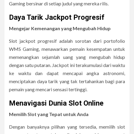
Gaming bersinar di setiap judul yang mereka rilis.
Daya Tarik Jackpot Progresif
Mengejar Kemenangan yang Mengubah Hidup
Slot jackpot progresif adalah sorotan dari portofolio
WMS Gaming, menawarkan pemain kesempatan untuk
memenangkan sejumlah uang yang mengubah hidup
dengan satu putaran. Jackpot ini terakumulasi dari waktu
ke waktu dan dapat mencapai angka astronomi,
menciptakan daya tarik yang tak tertahankan bagi para
pemain yang mencari sensasi tertinggi.
Menavigasi Dunia Slot Online
Memilih Slot yang Tepat untuk Anda
Dengan banyaknya pilihan yang tersedia, memilih slot