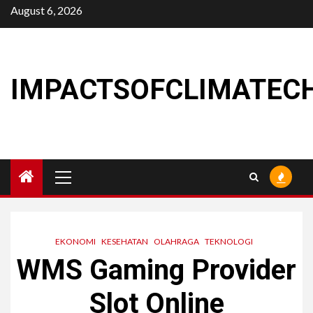
Skip
August 6, 2026
to
content
IMPACTSOFCLIMATEC
Primary
Menu
EKONOMI
KESEHATAN
OLAHRAGA
TEKNOLOGI
WMS Gaming Provider
Slot Online