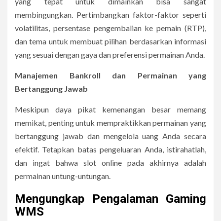
yang tepat untuk dimainkan bisa sangat
membingungkan. Pertimbangkan faktor-faktor seperti
volatilitas, persentase pengembalian ke pemain (RTP),
dan tema untuk membuat pilihan berdasarkan informasi
yang sesuai dengan gaya dan preferensi permainan Anda.
Manajemen Bankroll dan Permainan yang
Bertanggung Jawab
Meskipun daya pikat kemenangan besar memang
memikat, penting untuk mempraktikkan permainan yang
bertanggung jawab dan mengelola uang Anda secara
efektif. Tetapkan batas pengeluaran Anda, istirahatlah,
dan ingat bahwa slot online pada akhirnya adalah
permainan untung-untungan.
Mengungkap Pengalaman Gaming
WMS