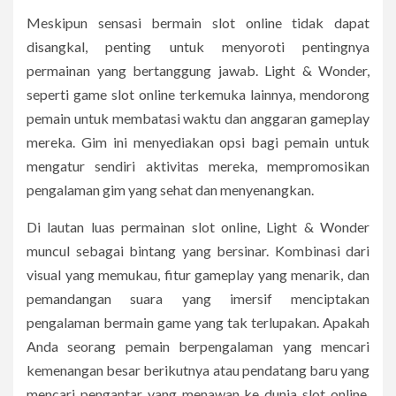
Meskipun sensasi bermain slot online tidak dapat
disangkal, penting untuk menyoroti pentingnya
permainan yang bertanggung jawab. Light & Wonder,
seperti game slot online terkemuka lainnya, mendorong
pemain untuk membatasi waktu dan anggaran gameplay
mereka. Gim ini menyediakan opsi bagi pemain untuk
mengatur sendiri aktivitas mereka, mempromosikan
pengalaman gim yang sehat dan menyenangkan.
Di lautan luas permainan slot online, Light & Wonder
muncul sebagai bintang yang bersinar. Kombinasi dari
visual yang memukau, fitur gameplay yang menarik, dan
pemandangan suara yang imersif menciptakan
pengalaman bermain game yang tak terlupakan. Apakah
Anda seorang pemain berpengalaman yang mencari
kemenangan besar berikutnya atau pendatang baru yang
mencari pengantar yang menawan ke dunia slot online,