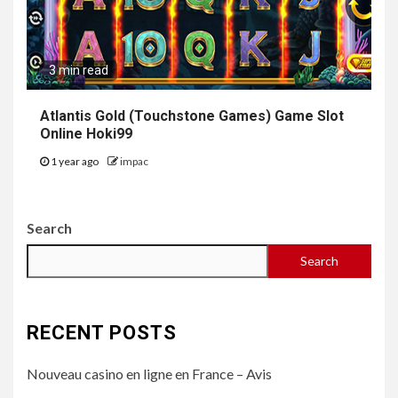
3 min read
Atlantis Gold (Touchstone Games) Game Slot
Online Hoki99
1 year ago
impac
Search
Search
RECENT POSTS
Nouveau casino en ligne en France – Avis