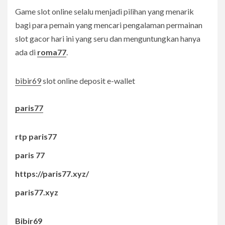
Game slot online selalu menjadi pilihan yang menarik
bagi para pemain yang mencari pengalaman permainan
slot gacor hari ini yang seru dan menguntungkan hanya
ada di
roma77
.
bibir69
slot online deposit e-wallet
paris77
rtp paris77
paris 77
https://paris77.xyz/
paris77.xyz
Bibir69