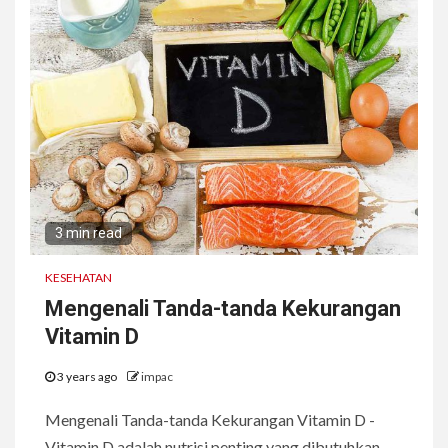
3 min read
KESEHATAN
Mengenali Tanda-tanda Kekurangan
Vitamin D
3 years ago
impac
Mengenali Tanda-tanda Kekurangan Vitamin D -
Vitamin D adalah nutrisi penting yang dibutuhkan