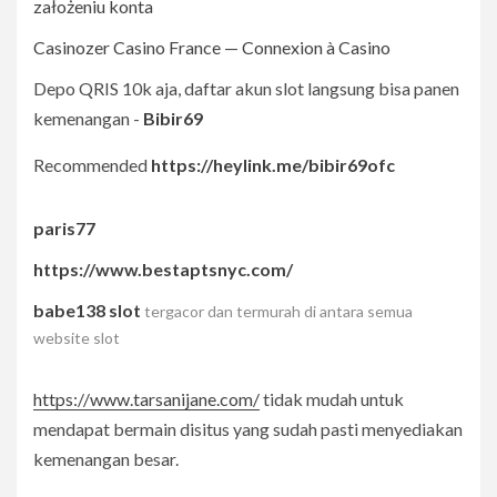
założeniu konta
Casinozer Casino France — Connexion à Casino
Depo QRIS 10k aja, daftar akun slot langsung bisa panen
kemenangan -
Bibir69
Recommended
https://heylink.me/bibir69ofc
paris77
https://www.bestaptsnyc.com/
babe138 slot
tergacor dan termurah di antara semua
website slot
https://www.tarsanijane.com/
tidak mudah untuk
mendapat bermain disitus yang sudah pasti menyediakan
kemenangan besar.