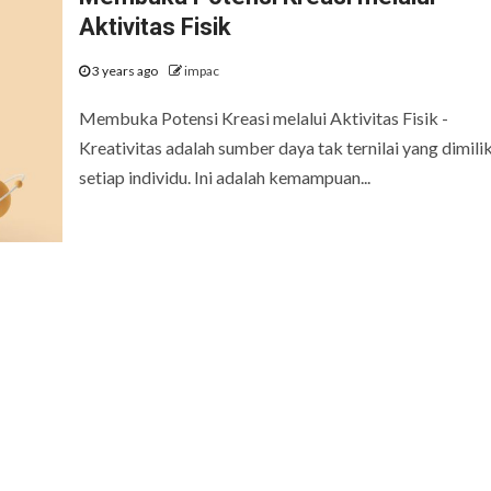
Aktivitas Fisik
3 years ago
impac
Membuka Potensi Kreasi melalui Aktivitas Fisik -
Kreativitas adalah sumber daya tak ternilai yang dimilik
setiap individu. Ini adalah kemampuan...