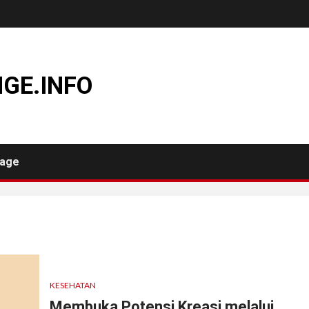
GE.INFO
Page
KESEHATAN
Membuka Potensi Kreasi melalui