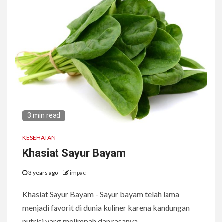
3 min read
KESEHATAN
Khasiat Sayur Bayam
3 years ago
impac
Khasiat Sayur Bayam - Sayur bayam telah lama
menjadi favorit di dunia kuliner karena kandungan
nutrisi yang melimpah dan rasanya...