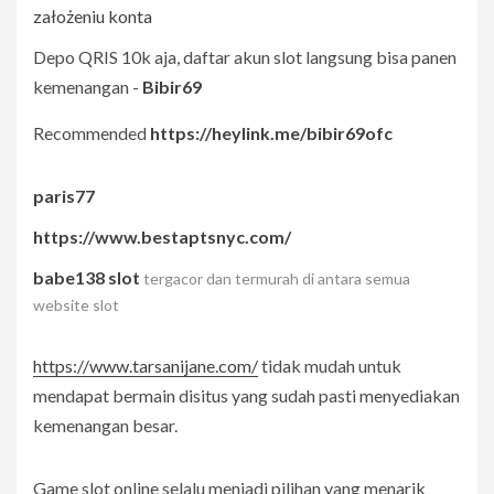
założeniu konta
Depo QRIS 10k aja, daftar akun slot langsung bisa panen
kemenangan -
Bibir69
Recommended
https://heylink.me/bibir69ofc
paris77
https://www.bestaptsnyc.com/
babe138 slot
tergacor dan termurah di antara semua
website slot
https://www.tarsanijane.com/
tidak mudah untuk
mendapat bermain disitus yang sudah pasti menyediakan
kemenangan besar.
Game slot online selalu menjadi pilihan yang menarik