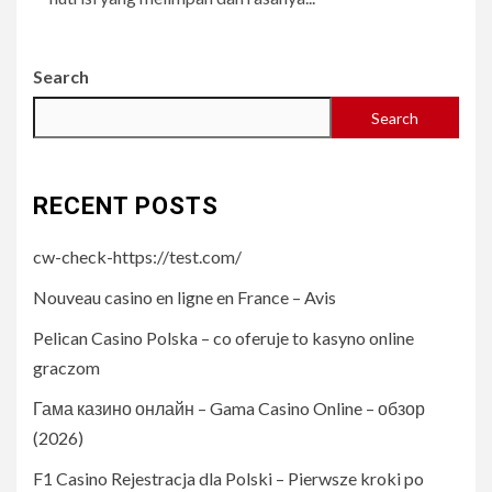
Search
Search
RECENT POSTS
cw-check-https://test.com/
Nouveau casino en ligne en France – Avis
Pelican Casino Polska – co oferuje to kasyno online
graczom
Гама казино онлайн – Gama Casino Online – обзор
(2026)
F1 Casino Rejestracja dla Polski – Pierwsze kroki po