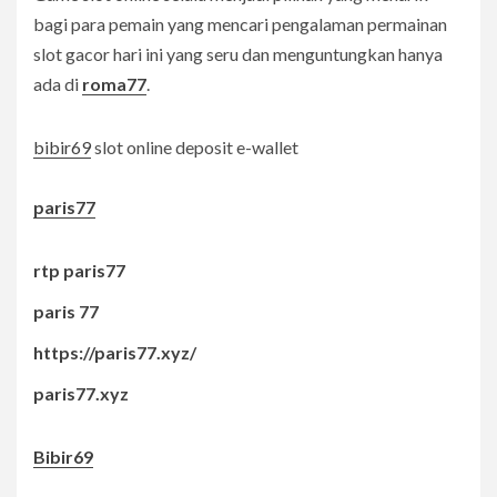
bagi para pemain yang mencari pengalaman permainan
slot gacor hari ini yang seru dan menguntungkan hanya
ada di
roma77
.
bibir69
slot online deposit e-wallet
paris77
rtp paris77
paris 77
https://paris77.xyz/
paris77.xyz
Bibir69