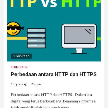
3 min read
TEKNOLOGI
Perbedaan antara HTTP dan HTTPS
3 years ago
impac
Perbedaan antara HTTP dan HTTPS - Dalam era
digital yang terus berkembang, keamanan informasi
telah menjadi salah satu aspek yang...