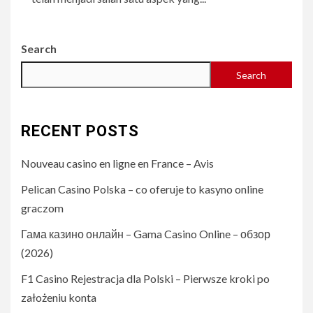
Search
Search
RECENT POSTS
Nouveau casino en ligne en France – Avis
Pelican Casino Polska – co oferuje to kasyno online
graczom
Гама казино онлайн – Gama Casino Online – обзор
(2026)
F1 Casino Rejestracja dla Polski – Pierwsze kroki po
założeniu konta