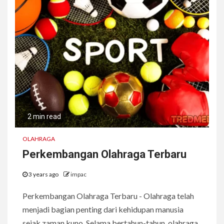
2 min read
OLAHRAGA
Perkembangan Olahraga Terbaru
3 years ago
impac
Perkembangan Olahraga Terbaru - Olahraga telah
menjadi bagian penting dari kehidupan manusia
sejak zaman kuno. Selama bertahun-tahun, olahraga