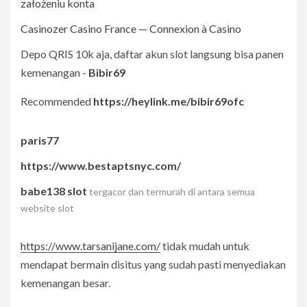
założeniu konta
Casinozer Casino France — Connexion à Casino
Depo QRIS 10k aja, daftar akun slot langsung bisa panen
kemenangan -
Bibir69
Recommended
https://heylink.me/bibir69ofc
paris77
https://www.bestaptsnyc.com/
babe138 slot
tergacor dan termurah di antara semua
website slot
https://www.tarsanijane.com/
tidak mudah untuk
mendapat bermain disitus yang sudah pasti menyediakan
kemenangan besar.