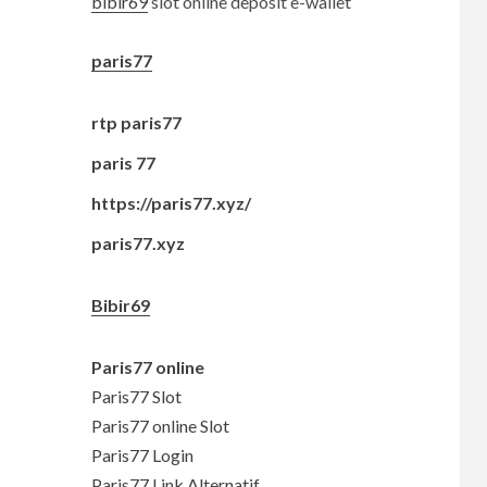
bibir69
slot online deposit e-wallet
paris77
rtp paris77
paris 77
https://paris77.xyz/
paris77.xyz
Bibir69
Paris77 online
Paris77 Slot
Paris77 online Slot
Paris77 Login
Paris77 Link Alternatif