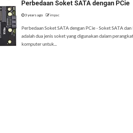
Perbedaan Soket SATA dengan PCie
3 years ago
impac
Perbedaan Soket SATA dengan PCie - Soket SATA dan
adalah dua jenis soket yang digunakan dalam perangka
komputer untuk...