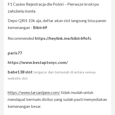
F1 Casino Rejestracja dla Polski – Pierwsze kroki po
założeniu konta
Depo QRIS 10k aja, daftar akun slot langsung bisa panen
kemenangan -
Bibir69
Recommended
https://heylink.me/bibir69ofc
paris77
https://www.bestaptsnyc.com/
babe138 slot
tergacor dan termurah di antara semua
website slot
https://www.tarsanijane.com/
tidak mudah untuk
mendapat bermain disitus yang sudah pasti menyediakan
kemenangan besar.