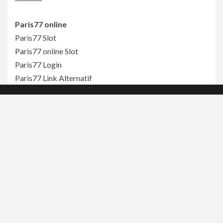
Paris77 online
Paris77 Slot
Paris77 online Slot
Paris77 Login
Paris77 Link Alternatif