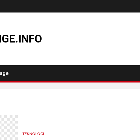
GE.INFO
Page
TEKNOLOGI