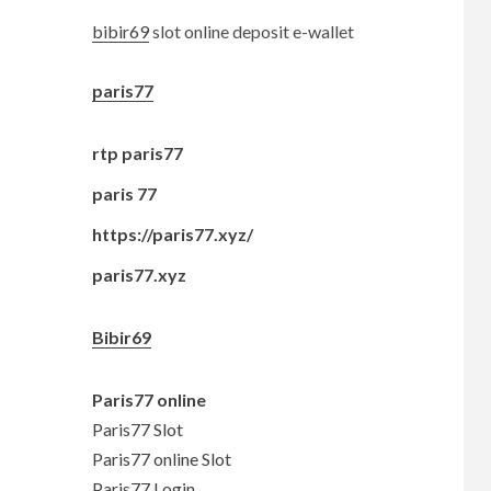
bibir69
slot online deposit e-wallet
paris77
rtp paris77
paris 77
https://paris77.xyz/
paris77.xyz
Bibir69
Paris77 online
Paris77 Slot
Paris77 online Slot
Paris77 Login