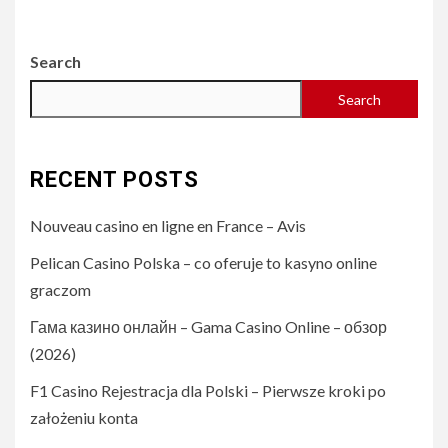
Search
Search
RECENT POSTS
Nouveau casino en ligne en France – Avis
Pelican Casino Polska – co oferuje to kasyno online
graczom
Гама казино онлайн – Gama Casino Online – обзор
(2026)
F1 Casino Rejestracja dla Polski – Pierwsze kroki po
założeniu konta