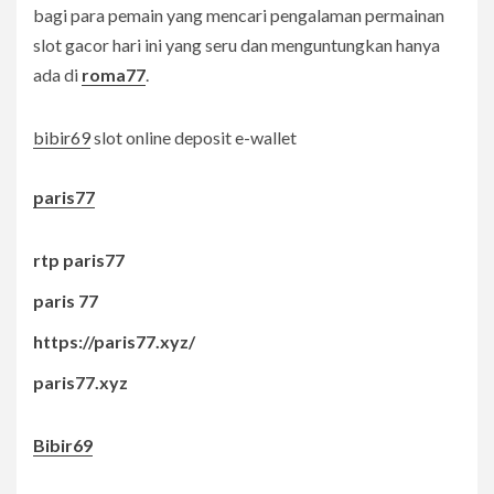
bagi para pemain yang mencari pengalaman permainan
slot gacor hari ini yang seru dan menguntungkan hanya
ada di
roma77
.
bibir69
slot online deposit e-wallet
paris77
rtp paris77
paris 77
https://paris77.xyz/
paris77.xyz
Bibir69