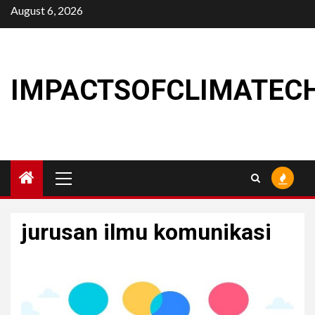
Skip
August 6, 2026
to
content
IMPACTSOFCLIMATEC
Primary
Menu
jurusan ilmu komunikasi