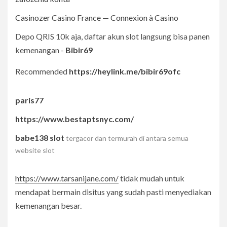
Casinozer Casino France — Connexion à Casino
Depo QRIS 10k aja, daftar akun slot langsung bisa panen
kemenangan -
Bibir69
Recommended
https://heylink.me/bibir69ofc
paris77
https://www.bestaptsnyc.com/
babe138 slot
tergacor dan termurah di antara semua
website slot
https://www.tarsanijane.com/
tidak mudah untuk
mendapat bermain disitus yang sudah pasti menyediakan
kemenangan besar.