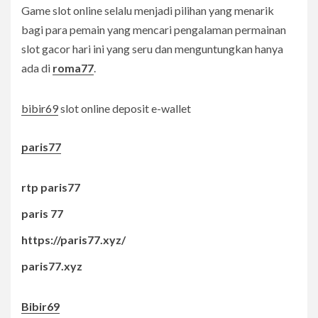
Game slot online selalu menjadi pilihan yang menarik
bagi para pemain yang mencari pengalaman permainan
slot gacor hari ini yang seru dan menguntungkan hanya
ada di
roma77
.
bibir69
slot online deposit e-wallet
paris77
rtp paris77
paris 77
https://paris77.xyz/
paris77.xyz
Bibir69