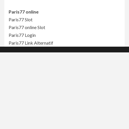
Paris77 online
Paris77 Slot
Paris77 online Slot
Paris77 Login
Paris77 Link Alternatif