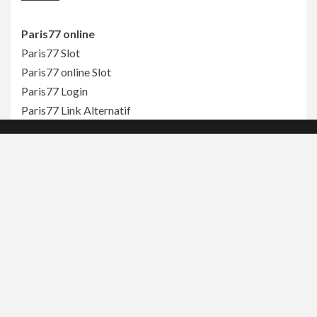
Paris77 online
Paris77 Slot
Paris77 online Slot
Paris77 Login
Paris77 Link Alternatif