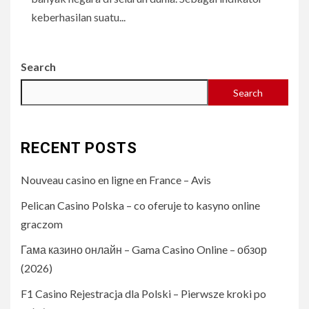
keberhasilan suatu...
Search
Search
RECENT POSTS
Nouveau casino en ligne en France – Avis
Pelican Casino Polska – co oferuje to kasyno online
graczom
Гама казино онлайн – Gama Casino Online – обзор
(2026)
F1 Casino Rejestracja dla Polski – Pierwsze kroki po