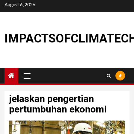
Skip
August 6, 2026
to
content
IMPACTSOFCLIMATEC
Primary
Menu
jelaskan pengertian
pertumbuhan ekonomi