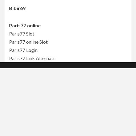
Bibir69
Paris77 online
Paris77 Slot
Paris77 online Slot
Paris77 Login
Paris77 Link Alternatif