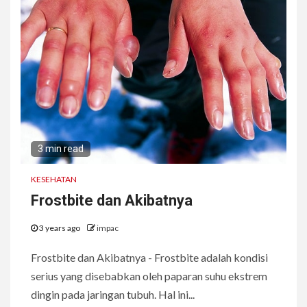
3 min read
KESEHATAN
Frostbite dan Akibatnya
3 years ago
impac
Frostbite dan Akibatnya - Frostbite adalah kondisi
serius yang disebabkan oleh paparan suhu ekstrem
dingin pada jaringan tubuh. Hal ini...