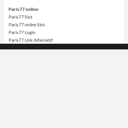
Paris77 online
Paris77 Slot
Paris77 online Slot
Paris77 Login
Paris77 Link Alternatif