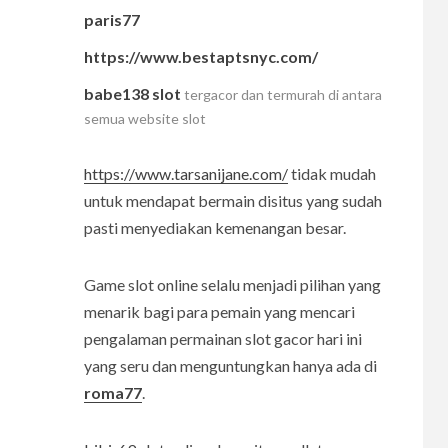
paris77
https://www.bestaptsnyc.com/
babe138 slot
tergacor dan termurah di antara
semua website slot
https://www.tarsanijane.com/
tidak mudah
untuk mendapat bermain disitus yang sudah
pasti menyediakan kemenangan besar.
Game slot online selalu menjadi pilihan yang
menarik bagi para pemain yang mencari
pengalaman permainan slot gacor hari ini
yang seru dan menguntungkan hanya ada di
roma77
.