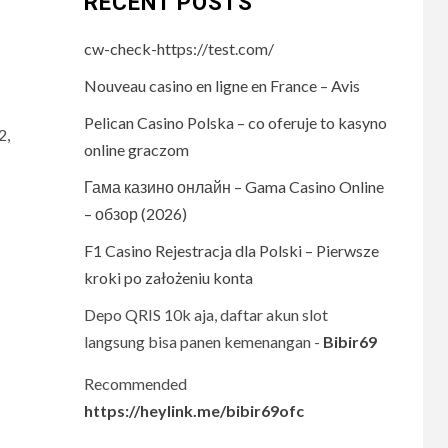
RECENT POSTS
cw-check-https://test.com/
Nouveau casino en ligne en France – Avis
Pelican Casino Polska – co oferuje to kasyno
2,
online graczom
Гама казино онлайн – Gama Casino Online
– обзор (2026)
F1 Casino Rejestracja dla Polski – Pierwsze
kroki po założeniu konta
Depo QRIS 10k aja, daftar akun slot
langsung bisa panen kemenangan -
Bibir69
Recommended
https://heylink.me/bibir69ofc