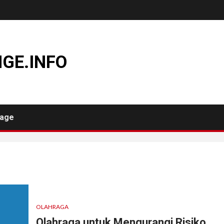
GE.INFO
Page
OLAHRAGA
Olahraga untuk Mengurangi Risiko