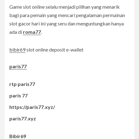
Game slot online selalu menjadi pilihan yang menarik
bagi para pemain yang mencari pengalaman permainan
slot gacor hari ini yang seru dan menguntungkan hanya
ada di
roma77
.
bibir69
slot online deposit e-wallet
paris77
rtp paris77
paris 77
https://paris77.xyz/
paris77.xyz
Bibir69