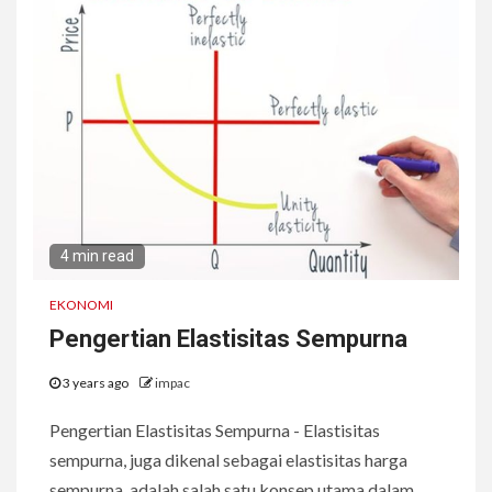
4 min read
EKONOMI
Pengertian Elastisitas Sempurna
3 years ago
impac
Pengertian Elastisitas Sempurna - Elastisitas
sempurna, juga dikenal sebagai elastisitas harga
sempurna, adalah salah satu konsep utama dalam