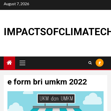
Skip
August 7, 2026
to
content
IMPACTSOFCLIMATEC
Primary
Menu
e form bri umkm 2022