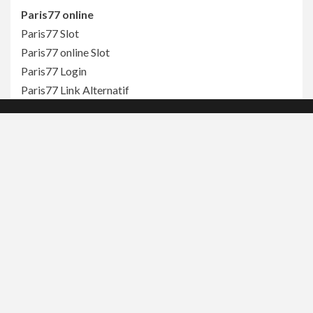
Paris77 online
Paris77 Slot
Paris77 online Slot
Paris77 Login
Paris77 Link Alternatif