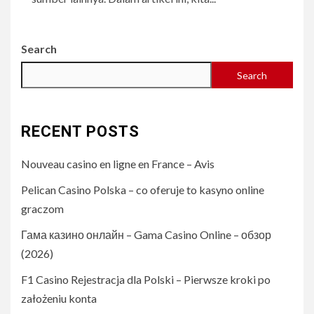
Search
Search
RECENT POSTS
Nouveau casino en ligne en France – Avis
Pelican Casino Polska – co oferuje to kasyno online
graczom
Гама казино онлайн – Gama Casino Online – обзор
(2026)
F1 Casino Rejestracja dla Polski – Pierwsze kroki po
założeniu konta