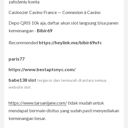
założeniu konta
Casinozer Casino France — Connexion à Casino
Depo QRIS 10k aja, daftar akun slot langsung bisa panen
kemenangan -
Bibir69
Recommended
https://heylink.me/bibir69ofc
paris77
https://www.bestaptsnyc.com/
babe138 slot
tergacor dan termurah di antara semua
website slot
https://www.tarsanijane.com/
tidak mudah untuk
mendapat bermain disitus yang sudah pasti menyediakan
kemenangan besar.