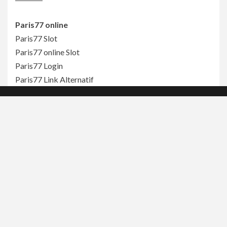
Paris77 online
Paris77 Slot
Paris77 online Slot
Paris77 Login
Paris77 Link Alternatif