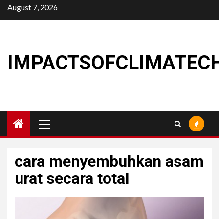
Skip
August 7, 2026
to
content
IMPACTSOFCLIMATEC
Primary
Menu
cara menyembuhkan asam
urat secara total