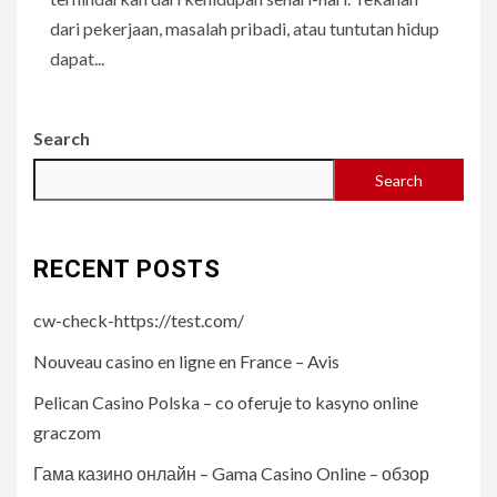
dari pekerjaan, masalah pribadi, atau tuntutan hidup
dapat...
Search
Search
RECENT POSTS
cw-check-https://test.com/
Nouveau casino en ligne en France – Avis
Pelican Casino Polska – co oferuje to kasyno online
graczom
Гама казино онлайн – Gama Casino Online – обзор