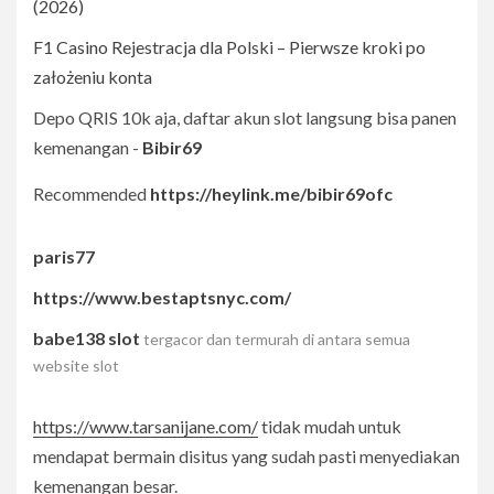
(2026)
F1 Casino Rejestracja dla Polski – Pierwsze kroki po
założeniu konta
Depo QRIS 10k aja, daftar akun slot langsung bisa panen
kemenangan -
Bibir69
Recommended
https://heylink.me/bibir69ofc
paris77
https://www.bestaptsnyc.com/
babe138 slot
tergacor dan termurah di antara semua
website slot
https://www.tarsanijane.com/
tidak mudah untuk
mendapat bermain disitus yang sudah pasti menyediakan
kemenangan besar.