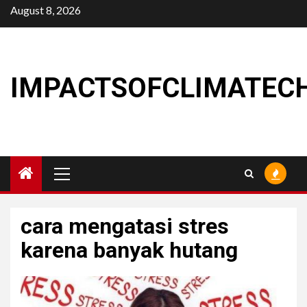
Skip
August 8, 2026
to
content
IMPACTSOFCLIMATEC
Primary
Menu
cara mengatasi stres
karena banyak hutang