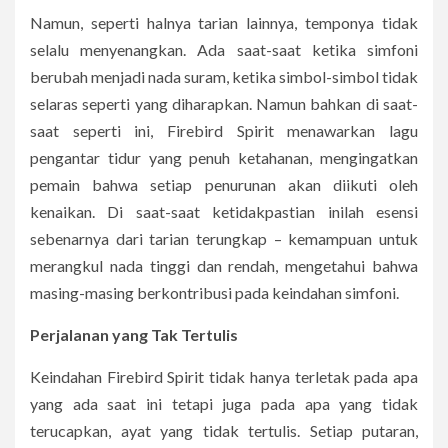
Namun, seperti halnya tarian lainnya, temponya tidak
selalu menyenangkan. Ada saat-saat ketika simfoni
berubah menjadi nada suram, ketika simbol-simbol tidak
selaras seperti yang diharapkan. Namun bahkan di saat-
saat seperti ini, Firebird Spirit menawarkan lagu
pengantar tidur yang penuh ketahanan, mengingatkan
pemain bahwa setiap penurunan akan diikuti oleh
kenaikan. Di saat-saat ketidakpastian inilah esensi
sebenarnya dari tarian terungkap – kemampuan untuk
merangkul nada tinggi dan rendah, mengetahui bahwa
masing-masing berkontribusi pada keindahan simfoni.
Perjalanan yang Tak Tertulis
Keindahan Firebird Spirit tidak hanya terletak pada apa
yang ada saat ini tetapi juga pada apa yang tidak
terucapkan, ayat yang tidak tertulis. Setiap putaran,