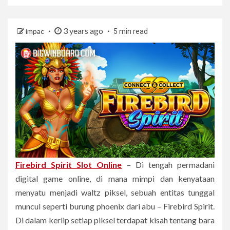
3 years ago
impac
5 min read
Firebird Spirit Slot Online
– Di tengah permadani
digital game online, di mana mimpi dan kenyataan
menyatu menjadi waltz piksel, sebuah entitas tunggal
muncul seperti burung phoenix dari abu – Firebird Spirit.
Di dalam kerlip setiap piksel terdapat kisah tentang bara