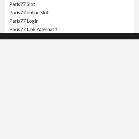
Paris77 Slot
Paris77 online Slot
Paris77 Login
Paris77 Link Alternatif