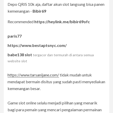
Depo QRIS 10k aja, daftar akun slot langsung bisa panen
kemenangan -
Bibir69
Recommended
https://heylink.me/bibir69ofc
paris77
https://www.bestaptsnyc.com/
babe138 slot
tergacor dan termurah di antara semua
website slot
https://www.tarsanijane.com/
tidak mudah untuk
mendapat bermain disitus yang sudah pasti menyediakan
kemenangan besar.
Game slot online selalu menjadi pilihan yang menarik
bagi para pemain yang mencari pengalaman permainan