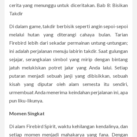
cerita yang menunggu untuk diceritakan. Bab 8: Bisikan
Takdir
Di dalam game, takdir berbisik seperti angin sepoi-sepoi
melalui hutan yang diterangi cahaya bulan. Tarian
Firebird lebih dari sekadar permainan untung-untungan;
ini adalah perjalanan menuju labirin takdir. Saat gulungan
sejajar, serangkaian simbol yang mirip dengan bintang
jatuh melukiskan potret jalur yang Anda lalui. Setiap
putaran menjadi sebuah janji yang dibisikkan, sebuah
kisah yang diputar oleh alam semesta itu sendiri,
urmembuat Anda menerima keindahan perjalanan ini, apa
pun liku-likunya.
Momen Singkat
Di alam Firebird Spirit, waktu kehilangan kendalinya, dan
setiap momen menjadi mahakarya yang fana. Dengan