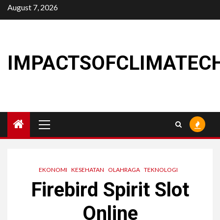
Skip
August 7, 2026
to
content
IMPACTSOFCLIMATEC
Primary
Menu
EKONOMI
KESEHATAN
OLAHRAGA
TEKNOLOGI
Firebird Spirit Slot
Online