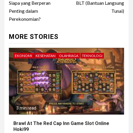
Reading
Siapa yang Berperan
BLT (Bantuan Langsung
Penting dalam
Tunai)
Perekonomian?
MORE STORIES
EKONOMI
KESEHATAN
OLAHRAGA
TEKNOLOGI
3 min read
Brawl At The Red Cap Inn Game Slot Online
Hoki99