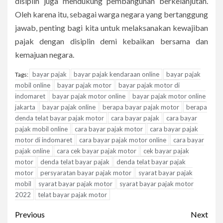
disiplin juga mendukung pembangunan berkelanjutan.
Oleh karena itu, sebagai warga negara yang bertanggung
jawab, penting bagi kita untuk melaksanakan kewajiban
pajak dengan disiplin demi kebaikan bersama dan
kemajuan negara.
bayar pajak
bayar pajak kendaraan online
bayar pajak
Tags:
mobil online
bayar pajak motor
bayar pajak motor di
indomaret
bayar pajak motor online
bayar pajak motor online
jakarta
bayar pajak online
berapa bayar pajak motor
berapa
denda telat bayar pajak motor
cara bayar pajak
cara bayar
pajak mobil online
cara bayar pajak motor
cara bayar pajak
motor di indomaret
cara bayar pajak motor online
cara bayar
pajak online
cara cek bayar pajak motor
cek bayar pajak
motor
denda telat bayar pajak
denda telat bayar pajak
motor
persyaratan bayar pajak motor
syarat bayar pajak
mobil
syarat bayar pajak motor
syarat bayar pajak motor
2022
telat bayar pajak motor
Continue
Previous
Next