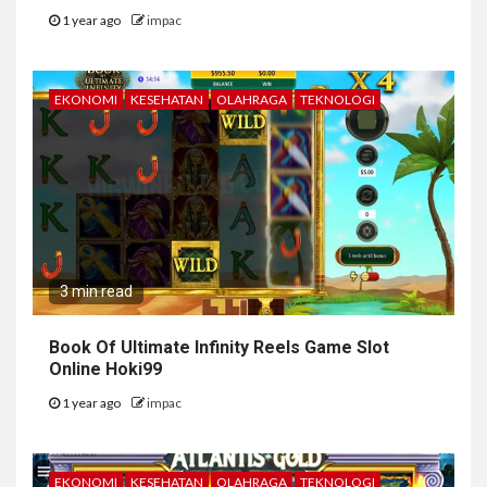
1 year ago
impac
EKONOMI
KESEHATAN
OLAHRAGA
TEKNOLOGI
3 min read
Book Of Ultimate Infinity Reels Game Slot
Online Hoki99
1 year ago
impac
EKONOMI
KESEHATAN
OLAHRAGA
TEKNOLOGI